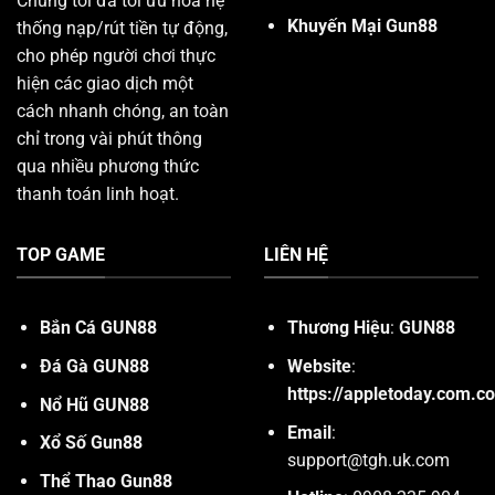
Chúng tôi đã tối ưu hóa hệ
Cách đăng ký tài khoản an toàn đơn giản
Khuyến Mại Gun88
thống nạp/rút tiền tự động,
Đăng ký tài khoản
Gun88
là bước đầu tiên để người chơi
cho phép người chơi thực
tham gia các sảnh game. Giao diện đăng ký được tối ưu để
hiện các giao dịch một
bất kỳ ai cũng có thể hoàn thành trong thời gian ngắn. Bạn
cách nhanh chóng, an toàn
chỉ cần thực hiện đúng các bước sau để kích hoạt tài khoản
chỉ trong vài phút thông
thành công:
qua nhiều phương thức
thanh toán linh hoạt.
Bước 1: Truy cập trang chủ
Gun88
, chọn mục “Đăng ký”
nằm ở góc phải màn hình chính.
TOP GAME
LIÊN HỆ
Bước 2: Nhập tên đăng nhập, mật khẩu, số điện thoại và
email xác thực chính xác.
Bắn Cá GUN88
Thương Hiệu
:
GUN88
Bước 3: Đặt mật khẩu bao gồm chữ hoa, chữ thường, số
và ký tự đặc biệt để đảm bảo an toàn.
Đá Gà GUN88
Website
:
https://appletoday.com.co
Bước 4: Nhập mã OTP được gửi về điện thoại, tài khoản
Nổ Hũ GUN88
sẽ kích hoạt ngay sau khi xác nhận thành công.
Email
:
Xổ Số Gun88
support@tgh.uk.com
Truy cập mượt mà trên mọi nền tảng thiết bị
Thể Thao Gun88