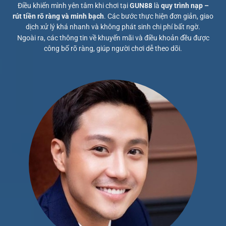
Điều khiến mình yên tâm khi chơi tại
GUN88
là
quy trình nạp –
dùng lên đến 150%.
rút tiền rõ ràng và minh bạch
. Các bước thực hiện đơn giản, giao
dịch xử lý khá nhanh và không phát sinh chi phí bất ngờ.
Gun88
mở máy chủ tại Thái Lan, Campuchia và
Ngoài ra, các thông tin về khuyến mãi và điều khoản đều được
Philippines để tối ưu tốc độ kết nối khu vực.
công bố rõ ràng, giúp người chơi dễ theo dõi.
Hệ thống hỗ trợ thanh toán qua hơn 15 ngân hàng lớn và
ví điện tử phổ biến.
Mỗi tháng có hơn 500.000 lượt đăng nhập mới từ thị
trường quốc tế.
Thương hiệu được bình chọn “Top 5 nền tảng game
online đáng tin cậy nhất khu vực” năm 2023.
Cải tiến công nghệ hướng đến xu hướng hiện đại
Gun88
không ngừng đầu tư vào công nghệ để mang lại trải
nghiệm mượt mà và an toàn cho người dùng. Hệ thống hiện
đã đạt chuẩn bảo mật ISO/IEC 27001:2024, tương đương
các sàn thương mại điện tử lớn.