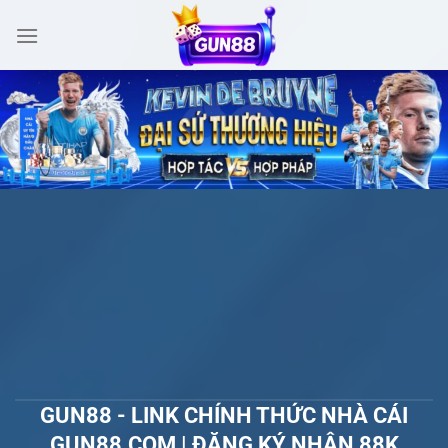
Chuyển
đến
nội
dung
GUN88 - LINK CHÍNH THỨC NHÀ CÁI
GUN88.COM | ĐĂNG KÝ NHẬN 88K