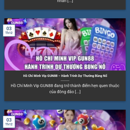
nhân [...]
Bước đi vững chắc khẳng định đẳng cấp thương hiệu
Những sảnh game đặc sắc nhất bạn nên thử tại
03
nhà cái
Th12
Giao diện được thiết kế như một trung tâm giải trí đa dạng,
nơi người chơi có thể trải nghiệm đủ loại hình game. Mỗi
sảnh đều có giao diện riêng, tỷ lệ thưởng cao và khả năng
vận hành ổn định. Dù bạn thích tốc độ, chiến thuật hay giải
trí nhẹ nhàng, nhà cái đều có lựa chọn phù hợp.
Hồ Chí Minh Vip GUN88 – Hành Trình Dự Thưởng Bùng Nổ
Slot game nổ hũ siêu tốc cực cuốn hút
Hồ Chí Minh Vip GUN88 đang trở thành điểm hẹn quen thuộc
Slot tại
Gun88
nổi bật với hiệu ứng âm thanh và ánh sáng
của đông đảo [...]
rực rỡ, tạo cảm giác quay hũ chân thực. Người chơi có thể
tham gia hàng trăm chủ đề với cơ chế jackpot cộng dồn
không giới hạn. Tốc độ quay trung bình 1,5 giây giúp trải
03
nghiệm liền mạch và cuốn hút.
Th12