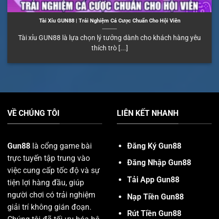
Tài Xỉu GUN88 | Trải Nghiệm Cá Cược Chuẩn Cho Hội Viên
Tài xỉu GUN88 là lựa chọn lý tưởng dành cho khách hàng yêu
thích trò [...]
Top sảnh game Gun88 cực hot bạn không nên bỏ lỡ
VỀ CHÚNG TÔI
LIÊN KẾT NHANH
Tất cả thao tác cần biết khi sử dụng nền tảng uy
tín nhất
Gun88
là cổng game bài
Đăng Ký Gun88
trực tuyến tập trung vào
Hệ thống được thiết kế thân thiện giúp người chơi mới thao
Đăng Nhập Gun88
việc cung cấp tốc độ và sự
tác nhanh và chính xác. Toàn bộ quy trình như
đăng ký
Tải App Gun88
tiện lợi hàng đầu, giúp
Gun88
, đăng nhập, nạp hoặc rút tiền đều được tự động hóa
người chơi có trải nghiệm
Nạp Tiền Gun88
hoàn toàn.
giải trí không gián đoạn.
Rút Tiền Gun88