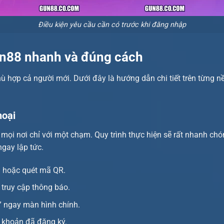
Điều kiện yêu cầu cần có trước khi đăng nhập
n88 nhanh và đúng cách
hù hợp cả người mới. Dưới đây là hướng dẫn chi tiết trên từng n
hoại
ọi nơi chỉ với một chạm. Quy trình thực hiện sẽ rất nhanh chó
gay lập tức.
ủ hoặc quét mã QR.
truy cập thông báo.
 ngay màn hình chính.
i khoản đã đăng ký.