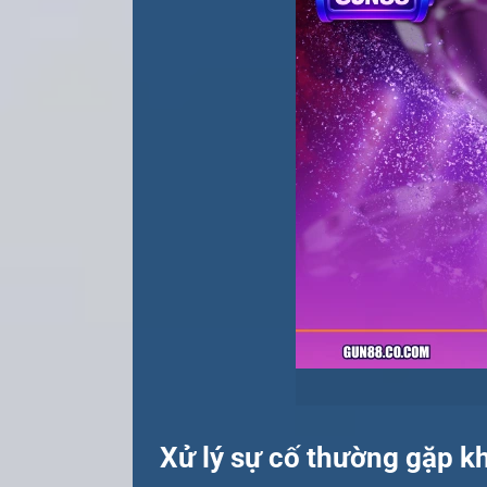
Xử lý sự cố thường gặp 