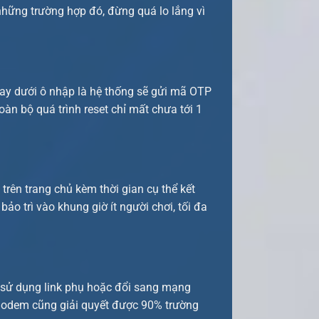
 những trường hợp đó, đừng quá lo lắng vì
gay dưới ô nhập là hệ thống sẽ gửi mã OTP
oàn bộ quá trình reset chỉ mất chưa tới 1
trên trang chủ kèm thời gian cụ thể kết
o trì vào khung giờ ít người chơi, tối đa
n sử dụng link phụ hoặc đổi sang mạng
 modem cũng giải quyết được 90% trường