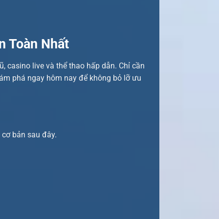
n Toàn Nhất
, casino live và thể thao hấp dẫn. Chỉ cần
hám phá ngay hôm nay để không bỏ lỡ ưu
 cơ bản sau đây.