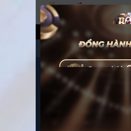
Chuyển
đến
nội
dung
GUN88
GI
Home
»
Đăng Nhập Gun88
Xem thêm:
Đăng Nhập Gun88 – Hướng Dẫn Vào Tài Kh
Điều kiện và yêu cầu trước khi đăng nhập 
Hướng dẫn đăng nhập Gun88 nhanh và đún
Đăng nhập Gun88 trên app điện thoại
Cách đăng nhập Gun88 trên laptop và
Lưu ý bảo mật trong quá trình đăng nhập G
Xử lý sự cố thường gặp khi đăng nhập Gun
Sai mật khẩu
Không vào được tài khoản