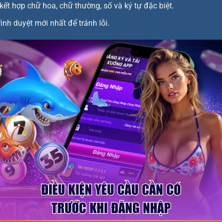
ết hợp chữ hoa, chữ thường, số và ký tự đặc biệt.
ình duyệt mới nhất để tránh lỗi.