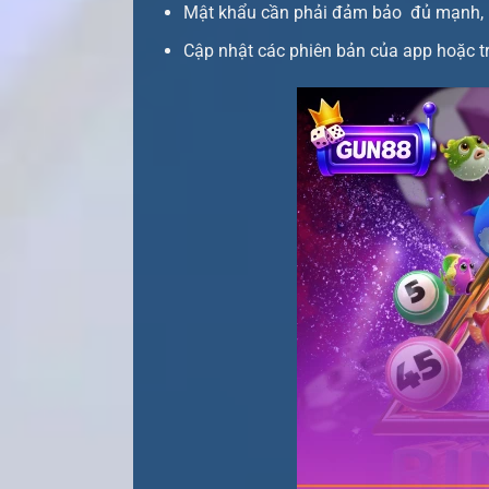
Mật khẩu cần phải đảm bảo đủ mạnh, k
Cập nhật các phiên bản của app hoặc tr