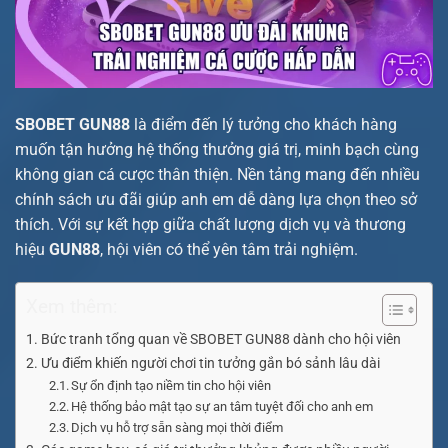
SBOBET GUN88
là điểm đến lý tưởng cho khách hàng
muốn tận hưởng hệ thống thưởng giá trị, minh bạch cùng
không gian cá cược thân thiện. Nền tảng mang đến nhiều
chính sách ưu đãi giúp anh em dễ dàng lựa chọn theo sở
thích. Với sự kết hợp giữa chất lượng dịch vụ và thương
hiệu
GUN88
, hội viên có thể yên tâm trải nghiệm.
Xem thêm:
Bức tranh tổng quan về SBOBET GUN88 dành cho hội viên
Ưu điểm khiến người chơi tin tưởng gắn bó sảnh lâu dài
Sự ổn định tạo niềm tin cho hội viên
Hệ thống bảo mật tạo sự an tâm tuyệt đối cho anh em
Dịch vụ hỗ trợ sẵn sàng mọi thời điểm