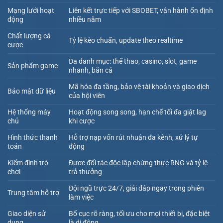
Mạng lưới hoạt
Liên kết trực tiếp với SBOBET, vận hành ổn định
động
nhiều năm
Chất lượng cá
Tỷ lệ kèo chuẩn, update theo realtime
cược
Đa danh mục: thể thao, casino, slot, game
Sản phẩm game
nhanh, bắn cá
Mã hóa đa tầng, bảo vệ tài khoản và giao dịch
Bảo mật dữ liệu
của hội viên
Hệ thống máy
Hoạt động song song, hạn chế tối đa giật lag
chủ
khi cược
Hình thức thanh
Hỗ trợ nạp vốn rút nhuận đa kênh, xử lý tự
toán
động
Kiểm định trò
Được đối tác độc lập chứng thực RNG và tỷ lệ
chơi
trả thưởng
Đội ngũ trực 24/7, giải đáp ngay trong phiên
Trung tâm hỗ trợ
làm việc
Giao diện sử
Bố cục rõ ràng, tối ưu cho mọi thiết bị, đặc biệt
dụng
là di động