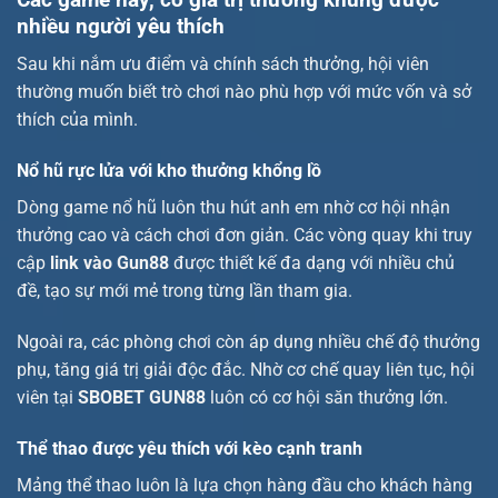
nhiều người yêu thích
Sau khi nắm ưu điểm và chính sách thưởng, hội viên
thường muốn biết trò chơi nào phù hợp với mức vốn và sở
thích của mình.
Nổ hũ rực lửa với kho thưởng khổng lồ
Dòng game nổ hũ luôn thu hút anh em nhờ cơ hội nhận
thưởng cao và cách chơi đơn giản. Các vòng quay khi truy
cập
link vào Gun88
được thiết kế đa dạng với nhiều chủ
đề, tạo sự mới mẻ trong từng lần tham gia.
Ngoài ra, các phòng chơi còn áp dụng nhiều chế độ thưởng
phụ, tăng giá trị giải độc đắc. Nhờ cơ chế quay liên tục, hội
viên tại
SBOBET GUN88
luôn có cơ hội săn thưởng lớn.
Thể thao được yêu thích với kèo cạnh tranh
Mảng thể thao luôn là lựa chọn hàng đầu cho khách hàng