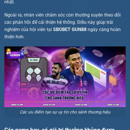
nhất.
Ngoài ra, nhân viên chăm sóc còn thường xuyên theo dõi
các phản hồi để cải thiện hệ thống. Điều này giúp trải
nghiệm của hội viên tại
SBOBET GUN88
ngày càng hoàn
thiện hơn.
Các ưu điểm tạo sự uy tín cho sảnh thương hiệu
Các game hay, có giá trị thưởng khủng được