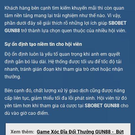
Khách hàng bên cạnh tìm kiếm khuyến mãi thì còn quan
tâm nền tảng mang lại trải nghiệm như thế nào. Vì vậy,
phần dưới đây sẽ giải thích rõ những lợi ích giúp
SBOBET
GUN88
trở thành lựa chọn quen thuộc của nhiều hội viên.
Sự ổn định tạo niềm tin cho hội viên
Độ ổn định luôn là yếu tố quan trọng khi anh em quyết
định gắn bó lâu dài. Hệ thống được tối ưu để tốc độ tải
nhanh, tránh gián đoạn khi tham gia trò chơi hoặc nhận
thưởng.
Bên cạnh đó, chất lượng xử lý giao dịch cũng được nâng
cấp liên tục, giảm thiểu tối đa lỗi phát sinh. Hội viên từ đó
yên tâm hơn khi tham gia cá cược tại
SBOBET GUN88
cho
dù vào giờ cao điểm.
Xem thêm:
Game Xóc Đĩa Đổi Thưởng GUN88 - Bứt