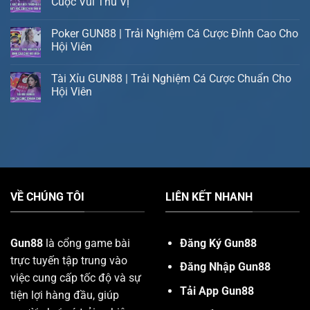
Cuộc Vui Thú Vị
Poker GUN88 | Trải Nghiệm Cá Cược Đỉnh Cao Cho
Hội Viên
Tài Xỉu GUN88 | Trải Nghiệm Cá Cược Chuẩn Cho
Hội Viên
VỀ CHÚNG TÔI
LIÊN KẾT NHANH
Gun88
là cổng game bài
Đăng Ký Gun88
trực tuyến tập trung vào
Đăng Nhập Gun88
việc cung cấp tốc độ và sự
Tải App Gun88
tiện lợi hàng đầu, giúp