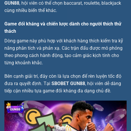
GUN88
, hội viên có thể chọn baccarat, roulette, blackjack
cùng nhiều biến thể khác.
Game đối kháng và chiến lược dành cho người thích thử
thách
Dòng game này phù hợp với khách hàng thích kiểm tra kỹ
năng phân tích và phản xạ. Các trận đấu được mô phỏng
theo phong cách hành động, tạo cảm giác kịch tính cho
từng khoảnh khắc.
Bên cạnh giải trí, đây còn là lựa chọn để rèn luyện tốc độ
đưa ra quyết định. Tại
SBOBET GUN88
, hội viên dễ dàng
tiếp cận nhiều tựa game đối kháng đa dạng chủ đề.