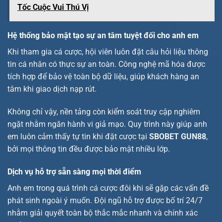
Tốc Cuộc Vui Thú Vị
Hệ thống bảo mật tạo sự an tâm tuyệt đối cho anh em
Khi tham gia cá cược, hội viên luôn đặt câu hỏi liệu thông
tin cá nhân có thực sự an toàn. Công nghệ mã hóa được
tích hợp để bảo vệ toàn bộ dữ liệu, giúp khách hàng an
tâm khi giao dịch nạp rút.
Không chỉ vậy, nền tảng còn kiểm soát truy cập nghiêm
ngặt nhằm ngăn hành vi giả mạo. Quy trình này giúp anh
em luôn cảm thấy tự tin khi đặt cược tại
SBOBET GUN88
,
bởi mọi thông tin đều được bảo mật nhiều lớp.
Dịch vụ hỗ trợ sẵn sàng mọi thời điểm
Anh em trong quá trình cá cược đôi khi sẽ gặp các vấn đề
phát sinh ngoài ý muốn. Đội ngũ hỗ trợ được bố trí 24/7
nhằm giải quyết toàn bộ thắc mắc nhanh và chính xác