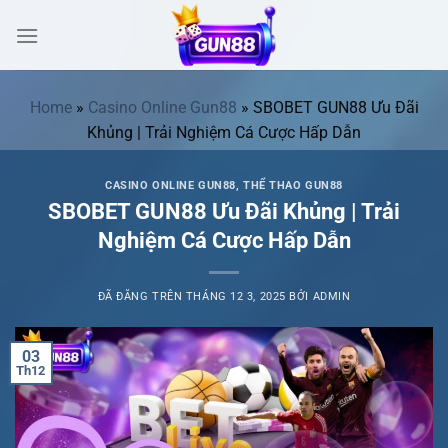
Chuyển
đến
nội
dung
Home
»
Casino Online Gun88
»
SBOBET GUN88 Ưu Đãi
Khủng | Trải Nghiệm Cá Cược Hấp Dẫn
CASINO ONLINE GUN88
,
THỂ THAO GUN88
SBOBET GUN88 Ưu Đãi Khủng | Trải
Nghiệm Cá Cược Hấp Dẫn
ĐÃ ĐĂNG TRÊN
THÁNG 12 3, 2025
BỞI
ADMIN
03
Th12