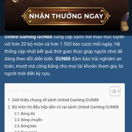
United Gaming GUN88
cung cấp sảnh thể thao trực tuyến
với hơn 20 bộ môn và hơn 1.500 kèo cược mỗi ngày. Hệ
thống cập nhật kết quả thời gian thực giúp người chơi dễ
dàng theo dõi diễn biến.
GUN88
đảm bảo trải nghiệm an
toàn, mượt mà công bằng cho mọi tài khoản tham gia, từ
người mới đến kỳ cựu.
Xem thêm:
Giới thiệu chung về sảnh United Gaming GUN88
Bộ môn thi đấu hấp dẫn có tại sảnh United Gaming GUN88
Bóng đá
Bóng chuyền
Bóng bàn