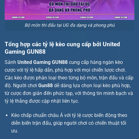
Bộ môn thi đấu tại UG đa dạng và phong phú
Tổng hợp các tỷ lệ kèo cung cấp bởi United
Gaming GUN88
Sảnh
United Gaming GUN88
cung cấp hàng ngàn kèo
cược với tỷ lệ hấp dẫn, phù hợp với mọi chiến lược chơi.
Các kèo được phân loại theo từng bộ môn, trận đấu và cấp
độ. Người chơi
Gun88
dễ dàng lựa chọn loại kèo phù hợp,
từ cược đơn giản đến phức tạp, với thông tin minh bạch và
tỷ lệ thắng được cập nhật liên tục.
Kèo chấp chuẩn châu Á với tỷ lệ cược biến động theo
diễn biến trận đấu, giúp người chơi có chiến thuật tối
ưu.