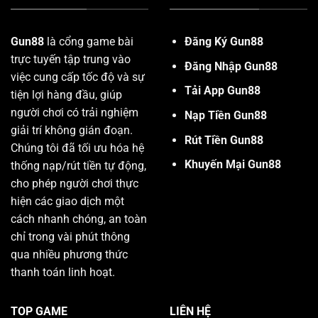
Gun88
là cổng game bài
Đăng Ký Gun88
trực tuyến tập trung vào
Đăng Nhập Gun88
việc cung cấp tốc độ và sự
Tải App Gun88
tiện lợi hàng đầu, giúp
người chơi có trải nghiệm
Nạp Tiền Gun88
giải trí không gián đoạn.
Rút Tiền Gun88
Chúng tôi đã tối ưu hóa hệ
Khuyến Mại Gun88
thống nạp/rút tiền tự động,
cho phép người chơi thực
hiện các giao dịch một
cách nhanh chóng, an toàn
chỉ trong vài phút thông
qua nhiều phương thức
thanh toán linh hoạt.
TOP GAME
LIÊN HỆ