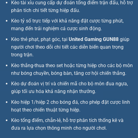
Kèo tài xỉu cung cấp dự đoán tổng điểm trận đấu, hỗ trợ
phân tích chi tiết từng hiệp đấu.
Kèo tỷ số trực tiếp với khả năng đặt cược từng phút,
mang đến trải nghiệm cá cược sinh động.
Kèo thẻ phạt, phạt góc, tại
United Gaming GUN88
giúp
người chơi theo dõi chi tiết các diễn biến quan trọng
trong trận.
Kèo thắng-thua theo set hoặc từng hiệp cho các bộ môn
như bóng chuyền, bóng bàn, tăng cơ hội chiến thắng.
Kèo dự đoán vị trí và chiến mã cho bộ môn đua ngựa,
giúp tối ưu hóa khả năng nhận thưởng.
Kèo hiệp 1/hiệp 2 cho bóng đá, cho phép đặt cược linh
hoạt theo chiến thuật từng hiệp.
Kèo tổng điểm, chẵn-lẻ, hỗ trợ phân tích thống kê và
đưa ra lựa chọn thông minh cho người chơi.