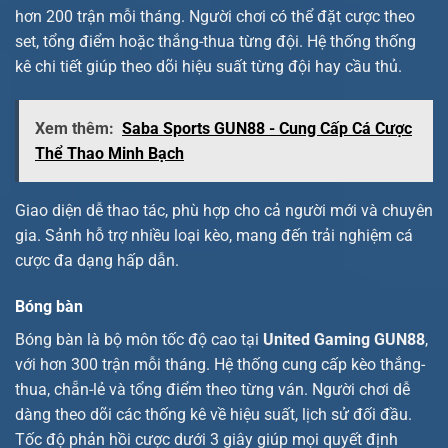
hơn 200 trận mỗi tháng. Người chơi có thể đặt cược theo
set, tổng điểm hoặc thắng-thua từng đội. Hệ thống thống
kê chi tiết giúp theo dõi hiệu suất từng đội hay cầu thủ.
Xem thêm:
Saba Sports GUN88 - Cung Cấp Cá Cược
Thể Thao Minh Bạch
Giao diện dễ thao tác, phù hợp cho cả người mới và chuyên
gia. Sảnh hỗ trợ nhiều loại kèo, mang đến trải nghiệm cá
cược đa dạng hấp dẫn.
Bóng bàn
Bóng bàn là bộ môn tốc độ cao tại
United Gaming GUN88
,
với hơn 300 trận mỗi tháng. Hệ thống cung cấp kèo thắng-
thua, chẵn-lẻ và tổng điểm theo từng ván. Người chơi dễ
dàng theo dõi các thống kê về hiệu suất, lịch sử đối đầu.
Tốc độ phản hồi cược dưới 3 giây giúp mọi quyết định